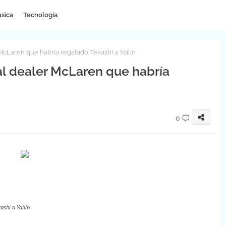
sica
Tecnologia
McLaren que habría regalado Tekashi a Yailin
al dealer McLaren que habría
0
ashi a Yailin