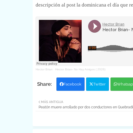
descripción al post la dominicana el día que re
Hector Brian
·
Hector Brian- No Hay Amigos ( 2026)
Facebook
Twitter
Whatsap
MÁS ANTIGUA
Peatón muere arrollado por dos conductores en Quebradil