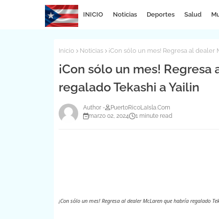
INICIO
Noticias
Deportes
Salud
Mu
Inicio
Noticias
¡Con sólo un mes! Regresa al dealer 
¡Con sólo un mes! Regresa 
regalado Tekashi a Yailin
PuertoRicoLaIsla.Com
marzo 02, 2024
1 minute read
¡Con sólo un mes! Regresa al dealer McLaren que habría regalado Tek