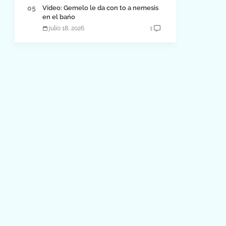
Video: Gemelo le da con to a nemesis
en el bańo
julio 18, 2026
1