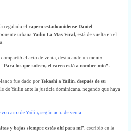
ía regalado el
rapero estadounidense Daniel
xponente urbana
Yailin La Más Viral
, está de vuelta en el
a.
n compartió el acto de venta, destacando un monto
 “
Para los que sufren, el carro está a nombre mío”.
blanco fue dado por
Tekashi a Yailin
,
después de su
le de Yailin ante la justicia dominicana, negando que haya
evo carro de Yailin, según acto de venta
altas y bajas siempre estás ahí para mí
”, escribió en la