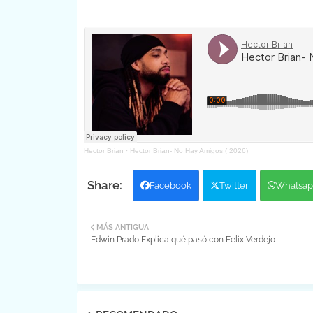
Hector Brian
·
Hector Brian- No Hay Amigos ( 2026)
Facebook
Twitter
Whatsap
MÁS ANTIGUA
Edwin Prado Explica qué pasó con Felix Verdejo