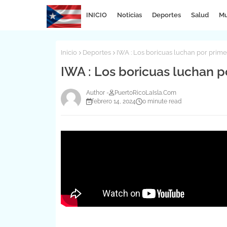
INICIO
Noticias
Deportes
Salud
Mu
Inicio
Deportes
IWA : Los boricuas luchan por prime
IWA : Los boricuas luchan p
PuertoRicoLaIsla.Com
febrero 14, 2024
0 minute read