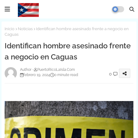
Inicio
Noticias
Identifican hombre asesinado frente a negocio en
Caguas
Identifican hombre asesinado frente
a negocio en Caguas
PuertoRicoLaIsla.Com
0
febrero 19, 2024
0 minute read