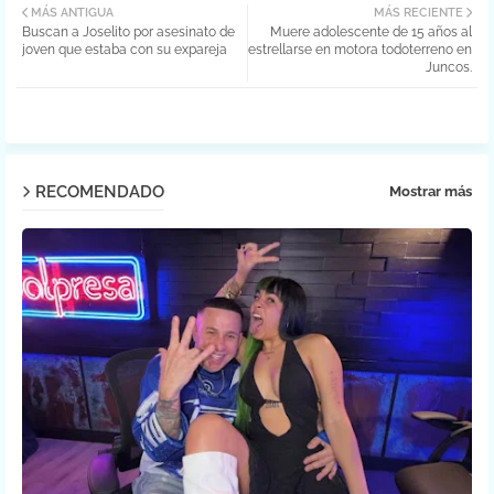
MÁS ANTIGUA
MÁS RECIENTE
Buscan a Joselito por asesinato de
Muere adolescente de 15 años al
ter
atsa
joven que estaba con su expareja
estrellarse en motora todoterreno en
Juncos.
pp
RECOMENDADO
Mostrar más