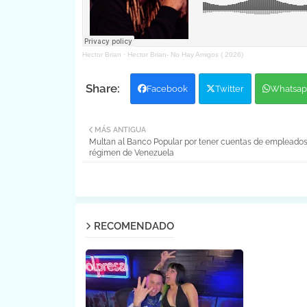
Hector Brian
·
Hector Brian- No Hay Amigos ( 2026)
Facebook
Twitter
Whatsap
MÁS ANTIGUA
Multan al Banco Popular por tener cuentas de empleados
régimen de Venezuela
RECOMENDADO