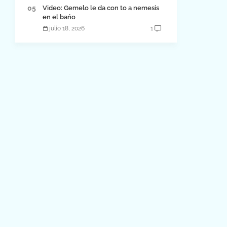
Video: Gemelo le da con to a nemesis
en el bańo
julio 18, 2026
1