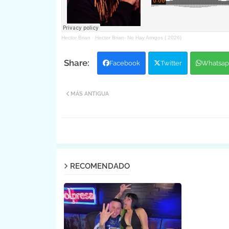
Hector Brian
·
Hector Brian- No Hay Amigos ( 2026)
Facebook
Twitter
Whatsap
MÁS ANTIGUA
RECOMENDADO