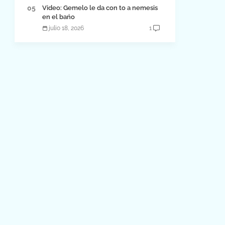
Video: Gemelo le da con to a nemesis
en el bańo
julio 18, 2026
1