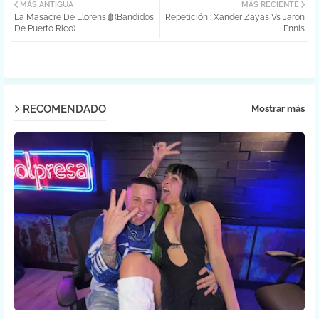
MÁS ANTIGUA
MÁS RECIENTE
La Masacre De Llorens🩸(Bandidos
Repetición : Xander Zayas Vs Jaron
ter
atsa
De Puerto Rico)
Ennis
pp
RECOMENDADO
Mostrar más