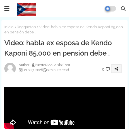
Inicio
Reggaeton
Video: habla ex esposa de Kendo Kaponi 85,000
en pensión debe .
Video: habla ex esposa de Kendo
Kaponi 85,000 en pensión debe .
PuertoRicoLaIsla.Com
0
junio 27, 2026
0 minute read