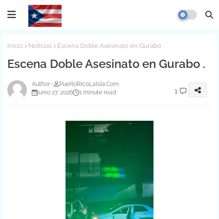
Inicio
Noticias
Escena Doble Asesinato en Gurabo .
Escena Doble Asesinato en Gurabo .
PuertoRicoLaIsla.Com
1
junio 27, 2026
1 minute read