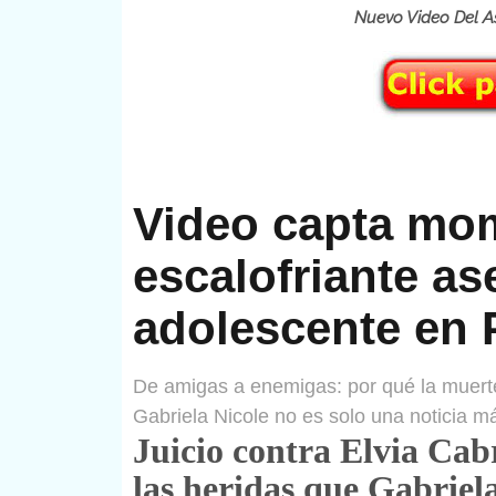
Nuevo Video Del Asesinato De
Video capta mom
escalofriante as
adolescente en 
De amigas a enemigas: por qué la muert
Gabriela Nicole no es solo una noticia m
Juicio contra Elvia Cabr
las heridas que Gabriela