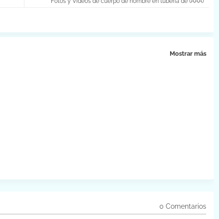
Fotos y Videos de cuerpo de hombre en tuberia de (AAA)
Mostrar más
0 Comentarios