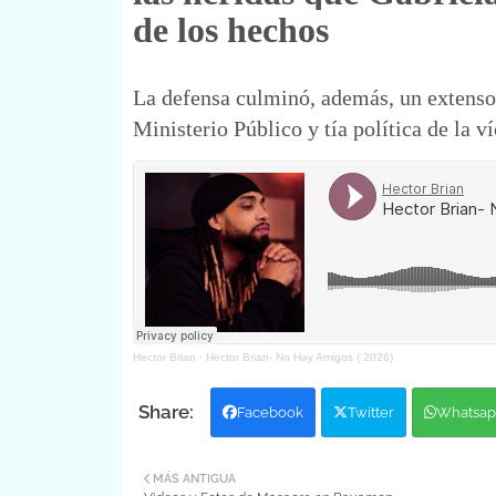
de los hechos
La defensa culminó, además, un extenso c
Ministerio Público y tía política de la v
Hector Brian
·
Hector Brian- No Hay Amigos ( 2026)
Facebook
Twitter
Whatsap
MÁS ANTIGUA