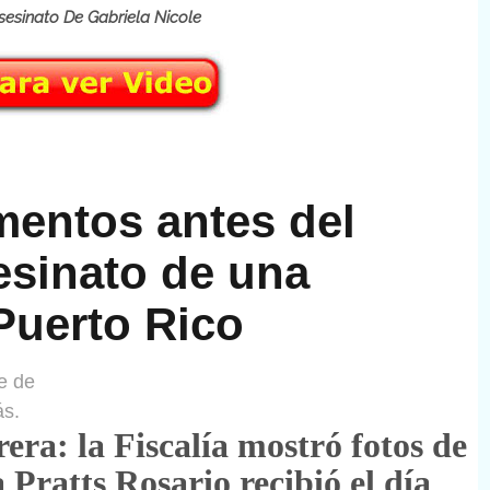
 Gabriela Nicole
entos antes del
esinato de una
Puerto Rico
e de
ás.
era: la Fiscalía mostró fotos de
 Pratts Rosario recibió el día