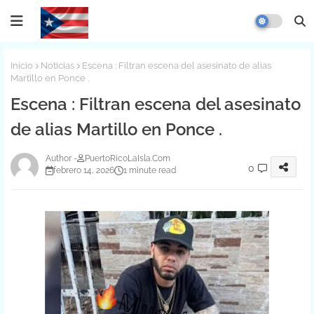
Inicio
Noticias
Escena : Filtran escena del asesinato de alias
Martillo en Ponce .
Escena : Filtran escena del asesinato
de alias Martillo en Ponce .
PuertoRicoLaIsla.Com
0
febrero 14, 2026
1 minute read