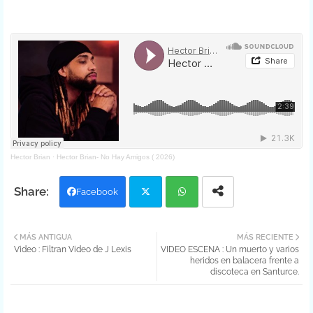
Hector Brian
·
Hector Brian- No Hay Amigos ( 2026)
Facebook
Twit
Wh
MÁS ANTIGUA
MÁS RECIENTE
Video : Filtran Video de J Lexis
VIDEO ESCENA : Un muerto y varios
ter
atsa
heridos en balacera frente a
discoteca en Santurce.
pp