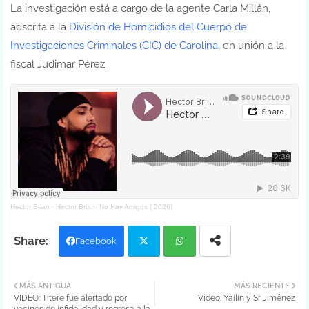
La investigación está a cargo de la agente Carla Millán,
adscrita a la
División de Homicidios del Cuerpo de
Investigaciones Criminales (CIC) de Carolina
, en unión a la
fiscal Judimar Pérez.
Hector Brian
·
Hector Brian- No Hay Amigos ( 2026)
Facebook
Twit
Wh
MÁS ANTIGUA
MÁS RECIENTE
VIDEO: Titere fue alertado por
Video: Yailin y Sr Jiménez
ter
atsa
vecinos de infidelidad y regresa a la