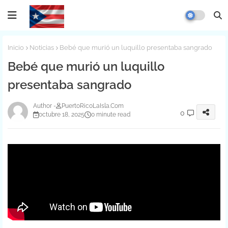
Inicio
Noticias
Bebé que murió un luquillo presentaba sangrado
Bebé que murió un luquillo
presentaba sangrado
PuertoRicoLaIsla.Com
0
octubre 18, 2025
0 minute read