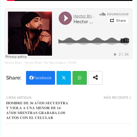
Hector Brian
·
Hector Brian- No Hay Amigos ( 2026)
Facebook
Twit
Wh
MÁS ANTIGUA
MÁS RECIENTE
𝐇𝐎𝐌𝐁𝐑𝐄 𝐃𝐄 𝟑𝟔 𝐀Ñ𝐎𝐒 𝐒𝐄𝐂𝐔𝐄𝐒𝐓𝐑𝐀
ter
atsa
𝐘 𝐕𝐈𝐎𝐋𝐀 𝐀 𝐔𝐍𝐀 𝐌𝐄𝐍𝐎𝐑 𝐃𝐄 𝟏𝟒
𝐀Ñ𝐎𝐒 𝐌𝐈𝐄𝐍𝐓𝐑𝐀𝐒 𝐆𝐑𝐀𝐁𝐀𝐁𝐀 𝐋𝐎𝐒
pp
𝐀𝐂𝐓𝐎𝐒 𝐂𝐎𝐍 𝐄𝐋 𝐂𝐄𝐋𝐔𝐋𝐀𝐑