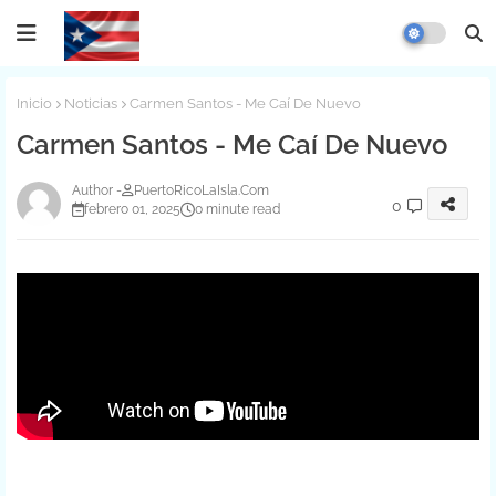
Inicio
Noticias
Carmen Santos - Me Caí De Nuevo
Carmen Santos - Me Caí De Nuevo
PuertoRicoLaIsla.Com
0
febrero 01, 2025
0 minute read