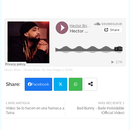
Hector Brian
·
Hector Brian- No Hay Amigos ( 2026)
Facebook
Twit
Wh
MÁS ANTIGUA
MÁS RECIENTE
Video: Se lo hacen en una hamaca a
Bad Bunny - Baile Inolvidable
ter
atsa
Taína
(Official Video)
pp