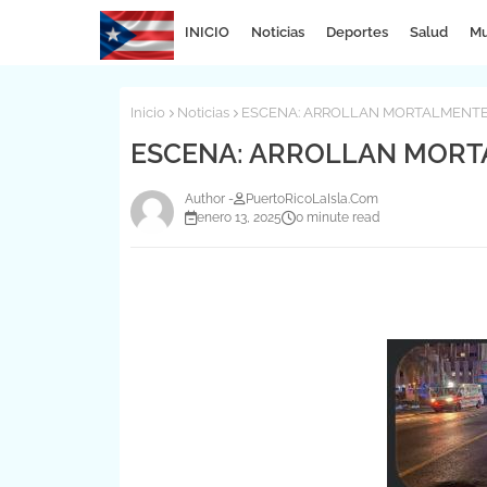
INICIO
Noticias
Deportes
Salud
Mu
Inicio
Noticias
ESCENA: ARROLLAN MORTALMENTE
ESCENA: ARROLLAN MORT
PuertoRicoLaIsla.Com
enero 13, 2025
0 minute read