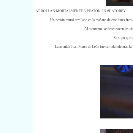
ARROLLAN MORTALMENTE A PEATÓN EN #HATOREY
Un peatón murió arrollado en la mañana de este lunes frent
Al momento, se desconocen las circ
Se supo que e
La avenida Juan Ponce de León fue cerrada mientras la Po