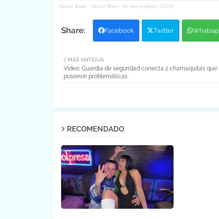
Hector Brian
·
Hector Brian- No Hay Amigos ( 2026)
Facebook
Twitter
Whatsap
MÁS ANTIGUA
Video: Guardia de seguridad conecta 2 chamaquitas que 
pusieron problemáticas .
RECOMENDADO