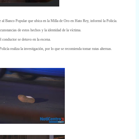
e al Banco Popular que ubica en la Milla de Oro en Hato Rey, informó la Policía.
unstancias de estos hechos y la identidad de la víctima.
l conductor se detuvo en la escena.
licía realiza la investigación, por lo que se recomienda tomar rutas alternas.