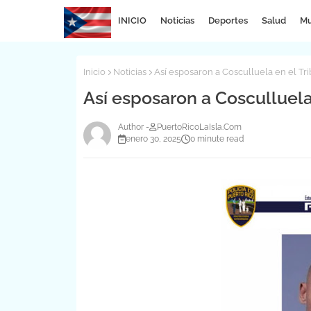
INICIO
Noticias
Deportes
Salud
Mu
Inicio
Noticias
Así esposaron a Cosculluela en el T
Así esposaron a Cosculluel
PuertoRicoLaIsla.Com
enero 30, 2025
0 minute read