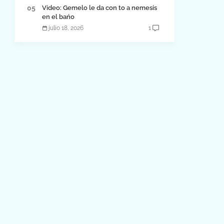
Video: Gemelo le da con to a nemesis
en el bańo
julio 18, 2026
1