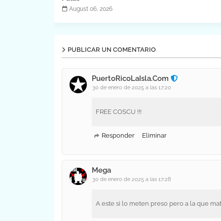
August 06, 2026
PUBLICAR UN COMENTARIO
PuertoRicoLaIsla.Com
30 de enero de 2025 a las 17:20
FREE COSCU !!!
Responder
Eliminar
Mega
30 de enero de 2025 a las 17:28
A este si lo meten preso pero a la que mato