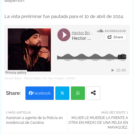
Bayamón.
La vista preliminar fue pautada para el 10 de abril de 2024.
Hector Brian
·
Hector Brian- No Hay Amigos ( 2026)
Facebook
Twit
Wh
MÁS ANTIGUA
MÁS RECIENTE
Asesinan a agente de la Policía en
MUJER LE MUERDE LA FRENTE A
ter
atsa
residencial de Carolina
OTRA EN MEDIO DE UNA PELEA EN
MAYAGÜEZ.
pp