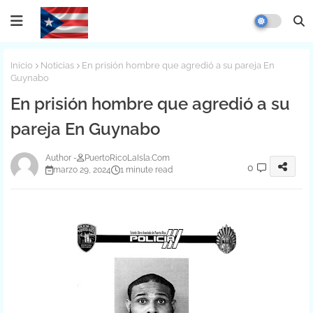
Inicio
Noticias
En prisión hombre que agredió a su pareja En
Guynabo
En prisión hombre que agredió a su
pareja En Guynabo
PuertoRicoLaIsla.Com
0
marzo 29, 2024
1 minute read