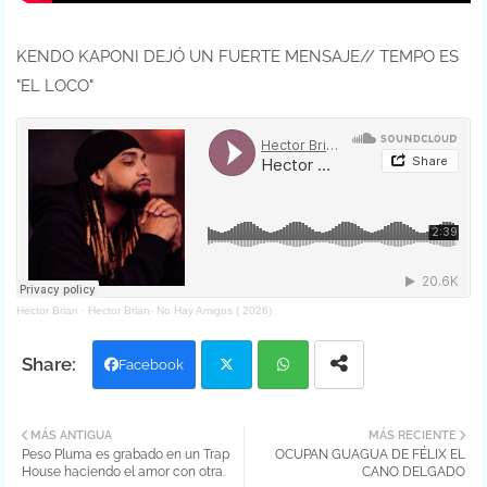
KENDO KAPONI DEJÓ UN FUERTE MENSAJE// TEMPO ES
"EL LOCO"
Hector Brian
·
Hector Brian- No Hay Amigos ( 2026)
Facebook
Twit
Wh
MÁS ANTIGUA
MÁS RECIENTE
Peso Pluma es grabado en un Trap
OCUPAN GUAGUA DE FÉLIX EL
ter
atsa
House haciendo el amor con otra.
CANO DELGADO