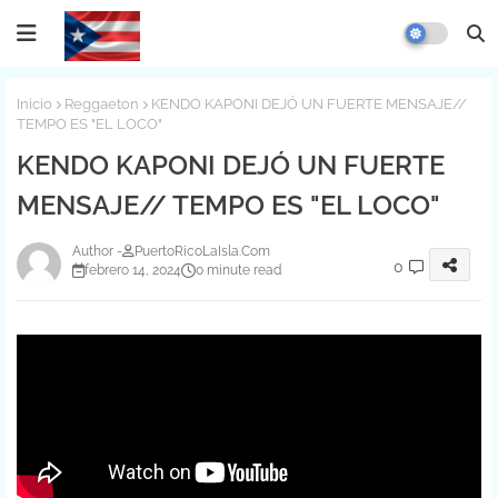
Inicio
Reggaeton
KENDO KAPONI DEJÓ UN FUERTE MENSAJE//
TEMPO ES "EL LOCO"
KENDO KAPONI DEJÓ UN FUERTE
MENSAJE// TEMPO ES "EL LOCO"
PuertoRicoLaIsla.Com
0
febrero 14, 2024
0 minute read