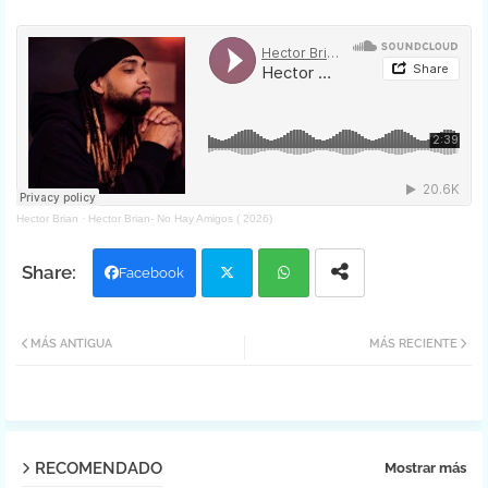
Hector Brian
·
Hector Brian- No Hay Amigos ( 2026)
Facebook
Twit
Wh
MÁS ANTIGUA
MÁS RECIENTE
ter
atsa
pp
RECOMENDADO
Mostrar más