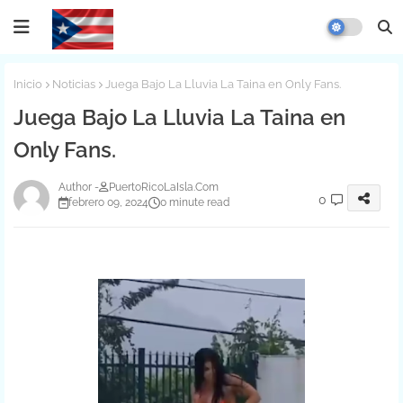
Inicio
Noticias
Juega Bajo La Lluvia La Taina en Only Fans.
Juega Bajo La Lluvia La Taina en
Only Fans.
PuertoRicoLaIsla.Com
0
febrero 09, 2024
0 minute read