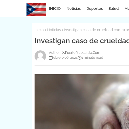
INICIO
Noticias
Deportes
Salud
Mu
Inicio
Noticias
Investigan caso de crueldad contra 
Investigan caso de cruelda
PuertoRicoLaIsla.Com
febrero 06, 2024
1 minute read