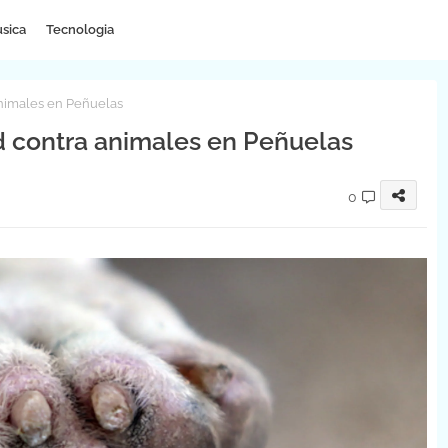
sica
Tecnologia
animales en Peñuelas
d contra animales en Peñuelas
0