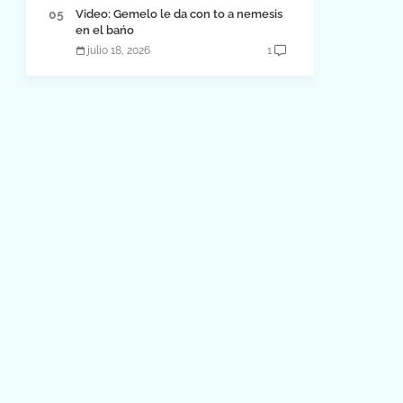
Video: Gemelo le da con to a nemesis
en el bańo
julio 18, 2026
1