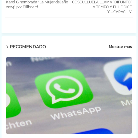
Karol G nombrada “La Mujer del año
COSCULLUELA LLAMA "DIFUNTO"
ter
atsa
2024” por Billboard
A TEMPO Y EL LE DICE
"CUCARACHA"
pp
RECOMENDADO
Mostrar más