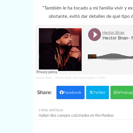
“También le ha tocado a mi familia vivir y e
obstante, evitó dar detalles de qué tipo
Hector Brian
·
Hector Brian- No Hay Amigos ( 2026)
Facebook
Twitter
Whatsap
MÁS ANTIGUA
Hallan dos cuerpos calcinados en Río Piedras