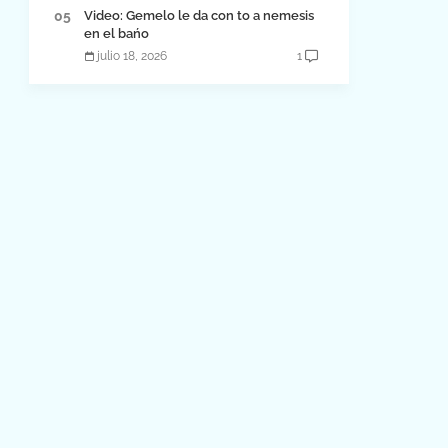
Video: Gemelo le da con to a nemesis
en el bańo
julio 18, 2026
1