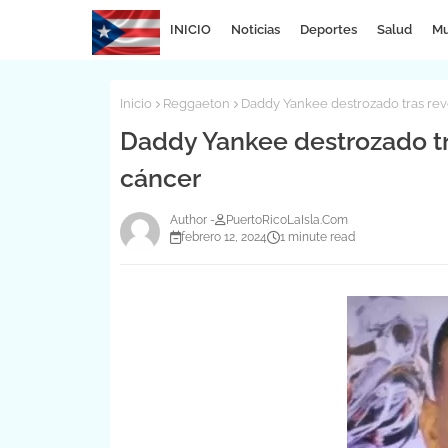
INICIO
Noticias
Deportes
Salud
Mu
Inicio
Reggaeton
Daddy Yankee destrozado tras rev
Daddy Yankee destrozado tr
cáncer
PuertoRicoLaIsla.Com
febrero 12, 2024
1 minute read