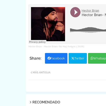
Hector Brian
·
Hector Brian- No Hay Amigos ( 2026)
Facebook
Twitter
Whatsap
MÁS ANTIGUA
RECOMENDADO