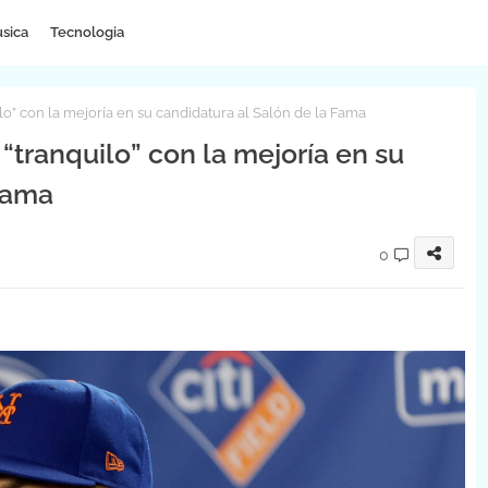
sica
Tecnologia
ilo” con la mejoría en su candidatura al Salón de la Fama
 “tranquilo” con la mejoría en su
Fama
0