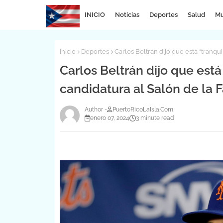
INICIO
Noticias
Deportes
Salud
Mu
Inicio
Deportes
Carlos Beltrán dijo que está “tranqu
Carlos Beltrán dijo que está
candidatura al Salón de la 
PuertoRicoLaIsla.Com
enero 07, 2024
3 minute read