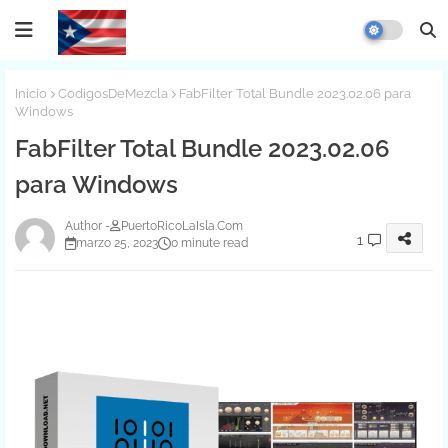
Inicio
CodigosDeMezcla
FabFilter Total Bundle 2023.02.06 para
Windows
FabFilter Total Bundle 2023.02.06
para Windows
PuertoRicoLaIsla.Com
1
marzo 25, 2023
0 minute read