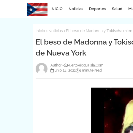
INICIO
Noticias
Deportes
Salud
Mu
Inicio
Noticias
El beso de Madonna y Tokischa mient
El beso de Madonna y Tokis
de Nueva York
PuertoRicoLaIsla.Com
junio 24, 2022
1 minute read