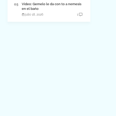
Video: Gemelo le da con to a nemesis
en el bańo
julio 18, 2026
1