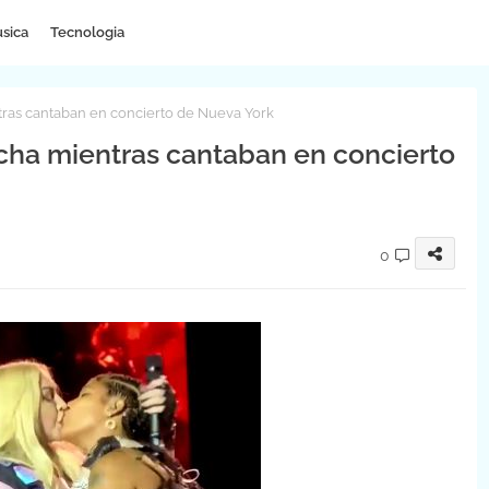
sica
Tecnologia
ras cantaban en concierto de Nueva York
cha mientras cantaban en concierto
0