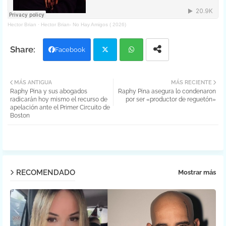
Hector Brian
·
Hector Brian- No Hay Amigos ( 2026)
Facebook
Twit
Wh
MÁS ANTIGUA
MÁS RECIENTE
Raphy Pina y sus abogados
Raphy Pina asegura lo condenaron
ter
atsa
radicarán hoy mismo el recurso de
por ser «productor de reguetón»
apelación ante el Primer Circuito de
pp
Boston
RECOMENDADO
Mostrar más