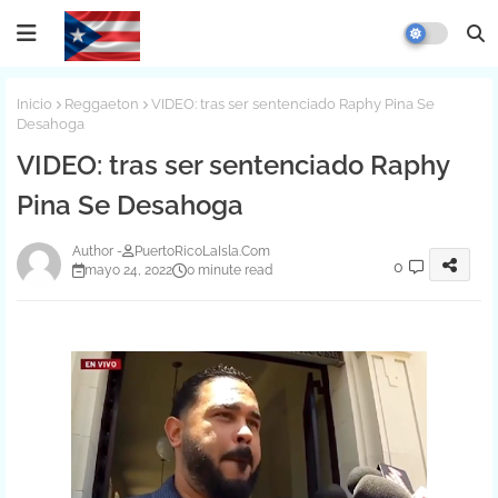
Inicio
Reggaeton
VIDEO: tras ser sentenciado Raphy Pina Se
Desahoga
VIDEO: tras ser sentenciado Raphy
Pina Se Desahoga
PuertoRicoLaIsla.Com
0
mayo 24, 2022
0 minute read