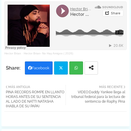
Hector Brian
·
Hector Brian- No Hay Amigos ( 2026)
Facebook
Twit
Wh
MÁS ANTIGUA
MÁS RECIENTE
PINA RECORDS ROMPE EN LLANTO
VIDEO:Daddy Yankee llega al
ter
atsa
HORAS ANTES DE SU SENTENCIA
tribunal federal para la lectura de
AL LADO DE NATTI NATASHA
sentencia de Raphy Pina
pp
(HABLA DE SU PAPA)