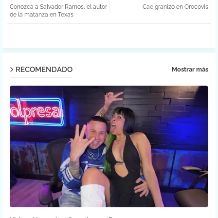
Conozca a Salvador Ramos, el autor
Cae granizo en Orocovis
ter
atsa
de la matanza en Texas
pp
RECOMENDADO
Mostrar más