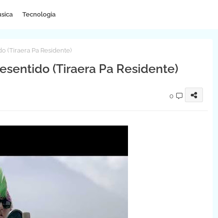
sica
Tecnologia
do (Tiraera Pa Residente)
esentido (Tiraera Pa Residente)
0