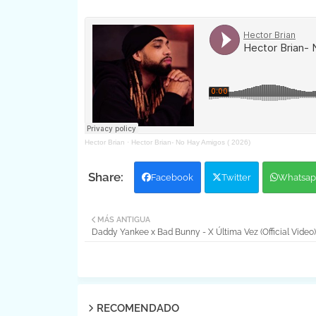
Hector Brian
·
Hector Brian- No Hay Amigos ( 2026)
Facebook
Twitter
Whatsap
MÁS ANTIGUA
Daddy Yankee x Bad Bunny - X Última Vez (Official Video)
RECOMENDADO