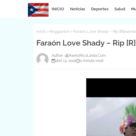
INICIO
Noticias
Deportes
Salud
Mu
Inicio
Reggaeton
Faraón Love Shady – Rip [R]esenti
Faraón Love Shady – Rip [R]
PuertoRicoLaIsla.Com
abril 13, 2022
0 minute read